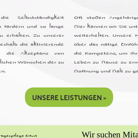
die Selbst
ständig
keit
Oft stoßen Angehörig
u fördern und so lange
Hier können wir Sie unt
u erhalten. Zu unserer
weiter
helfen. Unsere M
eshalb die aktivierende
über das nötige Einfüh
h die Akzeptanz von
die Kompetenz, um Ihr
lichen Wünschen der zu
Leben zu Hause zu erm
n.
Hoffnung und Halt zu g
UNSERE LEISTUNGEN »
Wir suchen Mita