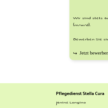
Wir sind stets a
(m/w/d).
Bewerben Sie sic
Jetzt bewerbe
Pflegedienst Stella Cura
Janine Longino