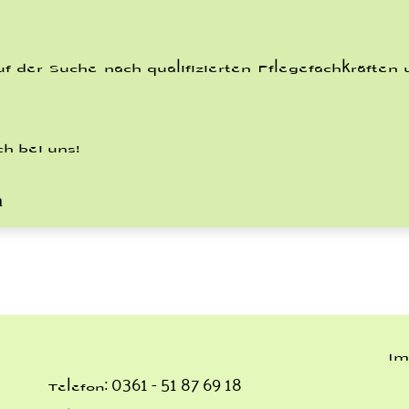
uf der Suche nach qualifizierten Pflegefachkräften
h bei uns!
n
Im
Telefon
:
0361 - 51 87 69 18