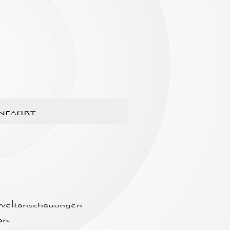
NFAHRT
r Weltanschauungen
n.