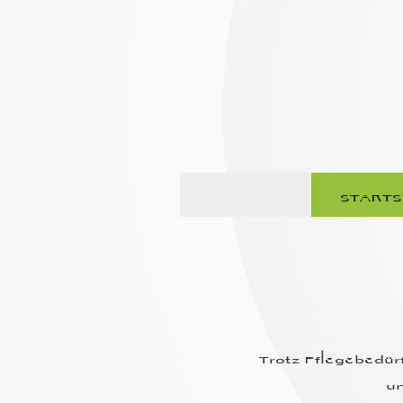
STARTS
Trotz Pflegebedür
u