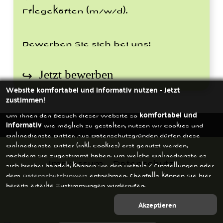
Pflegekäften (m/w/d).
Bewerben Sie sich bei uns!
Jetzt bewerben
Website komfortabel und informativ nutzen - Jetzt
zustimmen!
Um Ihnen den Besuch dieser Website so
komfortabel und
informativ
wie möglich zu gestalten, nutzen wir Cookies und
Onlinedienste Dritter. Aus Datenschutzgründen dürfen diese
Onlinedienste Dritter (inkl. Cookies) erst genutzt werden,
nachdem Sie zugestimmt haben. Um welche Onlinedienste es
Impressum
Datenschutz
sich hierbei handelt, können Sie den Details / Einstellungen oder
dem
Datenschutzhinweis
entnehmen. Ebenfalls können Sie hier
bereits erteilte Zustimmungen wirderrufen.