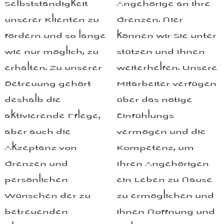
Selbst
ständig
keit
Angehörige an ihre
unserer Klienten zu
Grenzen. Hier
fördern und so lange
können wir Sie unter
wie nur möglich, zu
stützen und Ihnen
erhalten. Zu unserer
weiter
helfen. Unsere
Betreuung gehört
Mitarbeiter verfügen
deshalb die
über das nötige
aktivierende Pflege,
Einfühlungs
aber auch die
vermögen und die
Akzeptanz von
Kompetenz, um
Grenzen und
Ihren Angehörigen
persönlichen
ein Leben zu Hause
Wünschen der zu
zu ermöglichen und
betreuenden
ihnen Hoffnung und